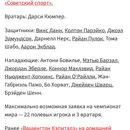
«Советский спорт».
Вратарь: Дарси Кюмпер.
Защитники:
Винс Данн
,
Колтон Парэйко
,
Джоэл
Эдмундсон
, Дарнелл Нерс,
Райан Пулок
, Тома
Шабо,
Аарон Экблад
.
Нападающие: Антони Бовилье,
Мэтью Барзал
,
Джордан Эберле
,
Коннор Макдэвид
,
Райан
Ньюджент-Хопкинс
,
Райан О'Райлли
, Жан-
Габриэль Пажо, Бо Хорват,
Джейден Шварц
,
Брэйден Шенн.
Максимально возможная заявка на чемпионат
мира — 22 полевых игрока и 3 вратаря.
Ранее
«Вашингтон Кэпиталз» на домашней