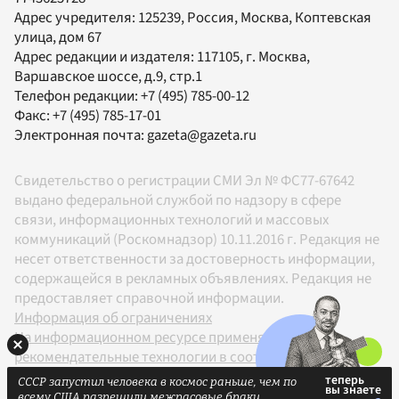
Адрес учредителя: 125239, Россия, Москва, Коптевская
улица, дом 67
Адрес редакции и издателя:
117105
, г.
Москва
,
Варшавское шоссе, д.9, стр.1
Телефон редакции:
+7 (495) 785-00-12
Факс:
+7 (495) 785-17-01
Электронная почта:
gazeta@gazeta.ru
Свидетельство о регистрации СМИ Эл № ФС77-67642
выдано федеральной службой по надзору в сфере
связи, информационных технологий и массовых
коммуникаций (Роскомнадзор) 10.11.2016 г. Редакция не
несет ответственности за достоверность информации,
содержащейся в рекламных объявлениях. Редакция не
предоставляет справочной информации.
Информация об ограничениях
На информационном ресурсе применяются
рекомендательные технологии в соответствии с
Правилами
СССР запустил человека в космос раньше, чем по
18+
всему США разрешили межрасовые браки