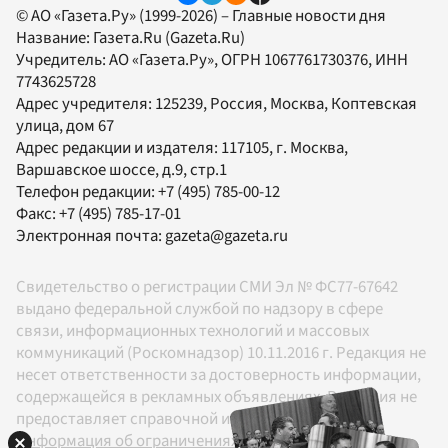
© АО «Газета.Ру» (1999-2026) – Главные новости дня
Название:
Газета.Ru
(Gazeta.Ru)
Учредитель:
АО «Газета.Ру»
, ОГРН 1067761730376, ИНН
7743625728
Адрес учредителя: 125239, Россия, Москва, Коптевская
улица, дом 67
Адрес редакции и издателя:
117105
, г.
Москва
,
Варшавское шоссе, д.9, стр.1
Телефон редакции:
+7 (495) 785-00-12
Факс:
+7 (495) 785-17-01
Электронная почта:
gazeta@gazeta.ru
Свидетельство о регистрации СМИ Эл № ФС77-67642
выдано федеральной службой по надзору в сфере
связи, информационных технологий и массовых
коммуникаций (Роскомнадзор) 10.11.2016 г. Редакция не
несет ответственности за достоверность информации,
содержащейся в рекламных объявлениях. Редакция не
предоставляет справочной информации.
Информация об ограничениях