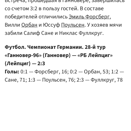
Встреча, прошедшая в Ганновере, завершилась
со счетом 3:2 в пользу гостей. В составе
победителей отличились
Эмиль Форсберг
,
Вилли
Орбан
и Юссуф
Поульсен
. У хозяев мячи
забили Салиф Сане и Никлас Фуллкруг.
Футбол. Чемпионат Германии. 28-й тур
«Ганновер-96» (Ганновер) — «РБ Лейпциг»
(Лейпциг) — 2:3
Голы:
0:1 — Форсберг, 16; 0:2 — Орбан, 53; 1:2 —
Сане, 71; 1:3 — Поульсен, 76; 2:3 — Фуллкруг, 78