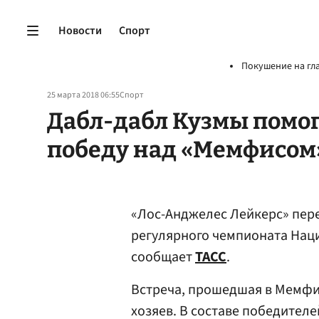
Новости
Спорт
Покушение на гл
25 марта 2018 06:55
Спорт
Дабл-дабл Кузмы помог
победу над «Мемфисом
«Лос-Анджелес Лейкерс» пер
регулярного чемпионата Нац
сообщает
ТАСС
.
Встреча, прошедшая в Мемфис
хозяев. В составе победител