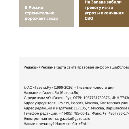
На Западе забили
В России
тревогу из-за
стремительно
угрозы окончания
дорожает сахар
СВО
Редакция
Реклама
Карта сайта
Правовая информация
Услов
© АО «Газета.Ру» (1999-2026) – Главные новости дня
Название:
Газета.Ru
(Gazeta.Ru)
Учредитель:
АО «Газета.Ру»
, ОГРН 1067761730376, ИНН 7743
Адрес учредителя: 125239, Россия, Москва, Коптевская улиц
Адрес редакции и издателя:
117105
, г.
Москва
,
Варшавское шо
Телефон редакции:
+7 (495) 785-00-12
| Факс:
+7 (495) 785-17
Электронная почта:
gazeta@gazeta.ru
Нашли опечатку? Нажмите Ctrl+Enter