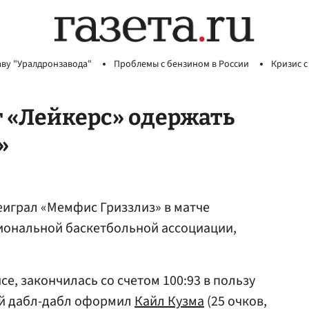
аву "Уралдронзавода"
Проблемы с бензином в России
Кризис с
 «Лейкерс» одержать
»
еиграл «Мемфис Гриззлиз» в матче
иональной баскетбольной ассоциации,
е, закончилась со счетом 100:93 в пользу
ей дабл-дабл оформил
Кайл Кузма
(25 очков,