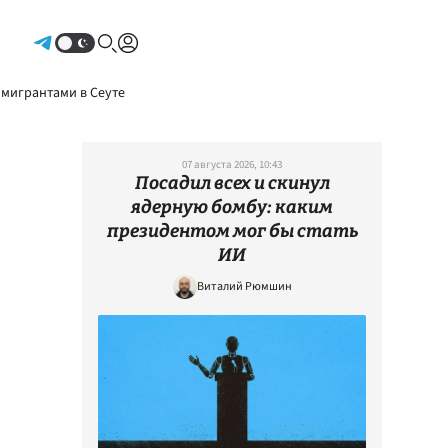
Авторизоваться
 мигрантами в Сеуте
07 августа 2026, 10:43
Посадил всех и скинул
ядерную бомбу: каким
президентом мог бы стать
ИИ
Виталий Рюмшин