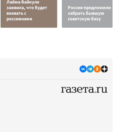
Лайма Вайкуле
О
заявила, что будет
России предложили
о
воевать с
забрать бывшую
п
россиянами
советскую базу
О