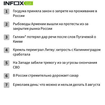
1
Госдума приняла закон о запрете на проживание в
России
2
Рыбоводы Армении вышли на протесты из-за
закрытия рынка России
3
Галкин* потерял дар речи после слов Пугачевой о
Киеве
4
Кремль переиграл Литву: хитрость с Калининградом
сработала
5
На Западе забили тревогу из-за угрозы окончания
СВО
6
В России стремительно дорожает сахар
7
Ермолаев день: что можно и нельзя делать 8 августа