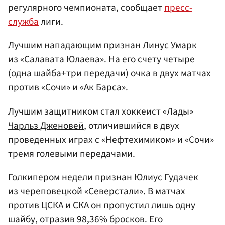
регулярного чемпионата, сообщает
пресс-
служба
лиги.
Лучшим нападающим признан Линус Умарк
из «Салавата Юлаева». На его счету четыре
(одна шайба+три передачи) очка в двух матчах
против «Сочи» и «Ак Барса».
Лучшим защитником стал хоккеист «Лады»
Чарльз Дженовей
, отличившийся в двух
проведенных играх с «Нефтехимиком» и «Сочи»
тремя голевыми передачами.
Голкипером недели признан
Юлиус Гудачек
из череповецкой
«Северстали»
. В матчах
против ЦСКА и СКА он пропустил лишь одну
шайбу, отразив 98,36% бросков. Его