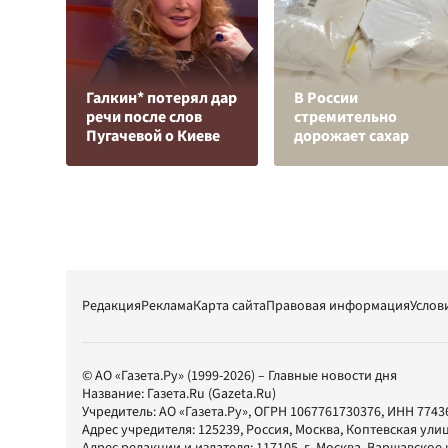
Галкин* потерял дар
В России
речи после слов
стремительно
Пугачевой о Киеве
дорожает сахар
Редакция
Реклама
Карта сайта
Правовая информация
Услов
© АО «Газета.Ру» (1999-2026) – Главные новости дня
Название:
Газета.Ru
(Gazeta.Ru)
Учредитель:
АО «Газета.Ру»
, ОГРН 1067761730376, ИНН 7743
Адрес учредителя: 125239, Россия, Москва, Коптевская улиц