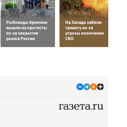
Рыбоводы Армении
На Западе забили
К
вышли на протесты
тревогу из-за
Л
из-за закрытия
угрозы окончания
К
рынка России
СВО
с