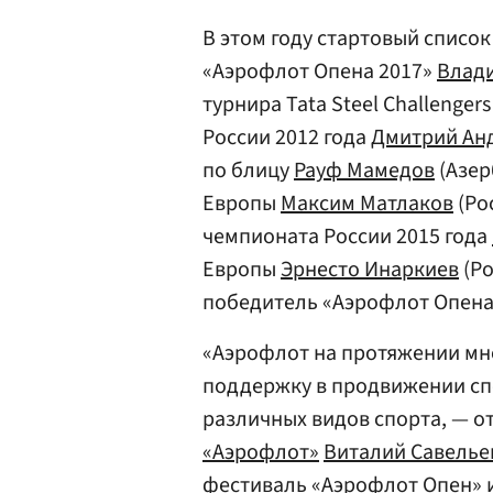
В этом году стартовый списо
«Аэрофлот Опена 2017»
Влад
турнира Tata Steel Challenger
России 2012 года
Дмитрий Ан
по блицу
Рауф Мамедов
(Азер
Европы
Максим Матлаков
(Ро
чемпионата России 2015 года
Европы
Эрнесто Инаркиев
(Ро
победитель «Аэрофлот Опена
«Аэрофлот на протяжении мн
поддержку в продвижении сп
различных видов спорта, — 
«Аэрофлот»
Виталий Савелье
фестиваль «Аэрофлот Опен» 