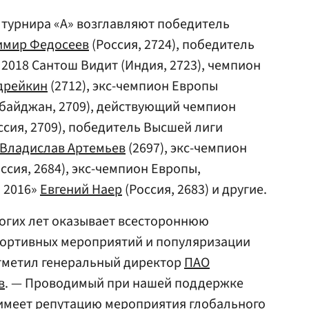
к турнира «А» возглавляют победитель
имир Федосеев
(Россия, 2724), победитель
s 2018 Сантош Видит (Индия, 2723), чемпион
дрейкин
(2712), экс-чемпион Европы
байджан, 2709), действующий чемпион
ссия, 2709), победитель Высшей лиги
Владислав Артемьев
(2697), экс-чемпион
ссия, 2684), экс-чемпион Европы,
 2016»
Евгений Наер
(Россия, 2683) и другие.
огих лет оказывает всестороннюю
ортивных мероприятий и популяризации
отметил генеральный директор
ПАО
в
. — Проводимый при нашей поддержке
имеет репутацию мероприятия глобального