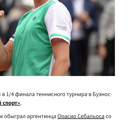
в 1/4 финала теннисного турнира в Буэнос-
 спорт»
.
им обыграл аргентинца
Орасио Себальоса
со