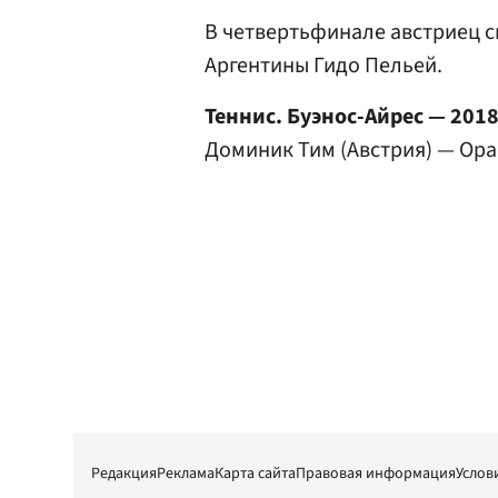
В четвертьфинале австриец с
Аргентины Гидо Пельей.
Теннис. Буэнос-Айрес — 2018
Доминик Тим (Австрия) — Орас
Редакция
Реклама
Карта сайта
Правовая информация
Услов