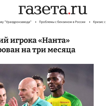
аву "Уралдронзавода"
Проблемы с бензином в России
Кризис с
й игрока «Нанта»
ован на три месяца