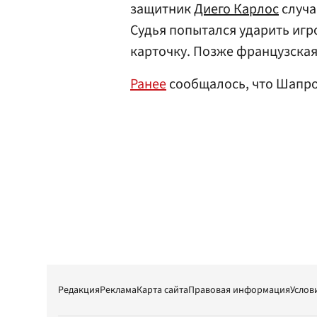
защитник
Диего Карлос
случа
Судья попытался ударить игро
карточку. Позже французская
Ранее
сообщалось, что Шапро
Редакция
Реклама
Карта сайта
Правовая информация
Услов