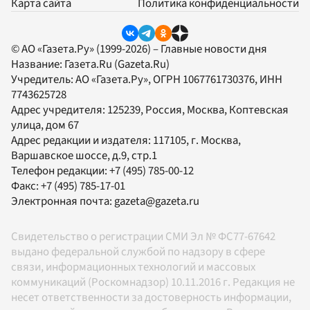
Карта сайта
Политика конфиденциальности
© АО «Газета.Ру» (1999-2026) – Главные новости дня
Название:
Газета.Ru
(Gazeta.Ru)
Учредитель:
АО «Газета.Ру»
, ОГРН 1067761730376, ИНН
7743625728
Адрес учредителя: 125239, Россия, Москва, Коптевская
улица, дом 67
Адрес редакции и издателя:
117105
, г.
Москва
,
Варшавское шоссе, д.9, стр.1
Телефон редакции:
+7 (495) 785-00-12
Факс:
+7 (495) 785-17-01
Электронная почта:
gazeta@gazeta.ru
Свидетельство о регистрации СМИ Эл № ФС77-67642
выдано федеральной службой по надзору в сфере
связи, информационных технологий и массовых
коммуникаций (Роскомнадзор) 10.11.2016 г. Редакция не
несет ответственности за достоверность информации,