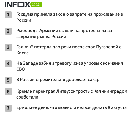
1
Госдума приняла закон о запрете на проживание в
России
2
Рыбоводы Армении вышли на протесты из-за
закрытия рынка России
3
Галкин* потерял дар речи после слов Пугачевой о
Киеве
4
На Западе забили тревогу из-за угрозы окончания
СВО
5
В России стремительно дорожает сахар
6
Кремль переиграл Литву: хитрость с Калининградом
сработала
7
Ермолаев день: что можно и нельзя делать 8 августа