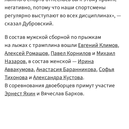
негативно, потому что наши спортсмены
регулярно выступают во всех дисциплинах», —
сказал Дубровский.
В состав мужской сборной по прыжкам
на лыжах с трамплина вошли
Евгений Климов
,
Алексей Ромашов
,
Павел Корнилов
и
Михаил
Назаров
, в состав женской —
Ирина
Аввакумова
,
Анастасия Баранникова
,
Софья
Тихонова
и
Александра Кустова
.
В соревнования двоеборцев примут участие
Эрнест Яхин
и Вячеслав Барков.