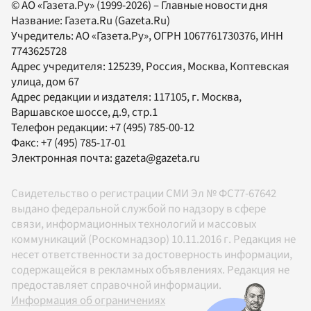
© АО «Газета.Ру» (1999-2026) – Главные новости дня
Название:
Газета.Ru
(Gazeta.Ru)
Учредитель:
АО «Газета.Ру»
, ОГРН 1067761730376, ИНН
7743625728
Адрес учредителя: 125239, Россия, Москва, Коптевская
улица, дом 67
Адрес редакции и издателя:
117105
, г.
Москва
,
Варшавское шоссе, д.9, стр.1
Телефон редакции:
+7 (495) 785-00-12
Факс:
+7 (495) 785-17-01
Электронная почта:
gazeta@gazeta.ru
Свидетельство о регистрации СМИ Эл № ФС77-67642
выдано федеральной службой по надзору в сфере
связи, информационных технологий и массовых
коммуникаций (Роскомнадзор) 10.11.2016 г. Редакция не
несет ответственности за достоверность информации,
содержащейся в рекламных объявлениях. Редакция не
предоставляет справочной информации.
Информация об ограничениях