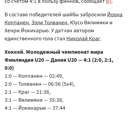
со счетом 4:1 в пользу финнов, сообщает
RT
.
В составе победителей шайбы забросили
Йоона
Коппанен
,
Ээли Толванен
, Юусо Вялимяки и
Хенри Йокихарью. У датчан автором
единственного гола стал
Николай Краг
.
Хоккей. Молодежный чемпионат мира
Финляндия U20 — Дания U20 — 4:1 (2:0, 2:1,
0:0)
1:0 — Коппанен — 02:49,
2:0 — Толванен — 06:56 (5х4),
2:1 — Краг — 21:38,
3:1 — Вялимяки — 35:38,
4:1 — Йокихарью — 37:44