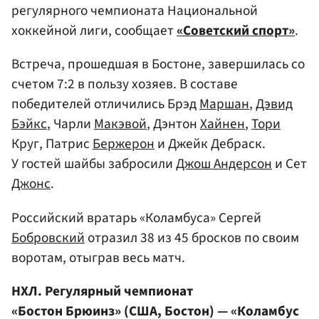
регулярного чемпионата Национальной
хоккейной лиги, сообщает
«Советский спорт»
.
Встреча, прошедшая в Бостоне, завершилась со
счетом 7:2 в пользу хозяев. В составе
победителей отличились Брэд
Маршан
,
Дэвид
Бэйкс
, Чарли
Макэвой
, Дэнтон
Хайнен
,
Тори
Круг, Патрис
Бержерон
и Джейк Дебраск.
У гостей шайбы забросили
Джош Андерсон
и Сет
Джонс
.
Российский вратарь «Коламбуса» Сергей
Бобровский
отразил 38 из 45 бросков по своим
воротам, отыграв весь матч.
НХЛ. Регулярный чемпионат
«Бостон Брюинз» (США, Бостон) — «Коламбус