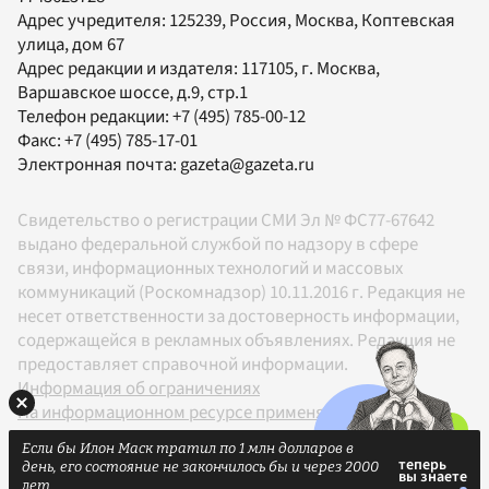
Адрес учредителя: 125239, Россия, Москва, Коптевская
улица, дом 67
Адрес редакции и издателя:
117105
, г.
Москва
,
Варшавское шоссе, д.9, стр.1
Телефон редакции:
+7 (495) 785-00-12
Факс:
+7 (495) 785-17-01
Электронная почта:
gazeta@gazeta.ru
Свидетельство о регистрации СМИ Эл № ФС77-67642
выдано федеральной службой по надзору в сфере
связи, информационных технологий и массовых
коммуникаций (Роскомнадзор) 10.11.2016 г. Редакция не
несет ответственности за достоверность информации,
содержащейся в рекламных объявлениях. Редакция не
предоставляет справочной информации.
Информация об ограничениях
На информационном ресурсе применяются
рекомендательные технологии в соответствии с
Если бы Илон Маск тратил по 1 млн долларов в
Правилами
день, его состояние не закончилось бы и через 2000
18+
лет