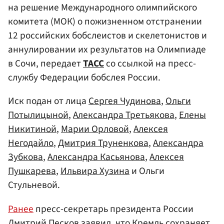
на решение Международного олимпийского
комитета (МОК) о пожизненном отстранении
12 российских бобслеистов и скелетонистов и
аннулировании их результатов на Олимпиаде
в Сочи, передает
ТАСС
со ссылкой на пресс-
службу Федерации бобслея России.
Иск подан от лица
Сергея Чудинова
,
Ольги
Потылицыной
,
Александра Третьякова
,
Елены
Никитиной
,
Марии Орловой
,
Алексея
Негодайло
,
Дмитрия Труненкова
,
Александра
Зубкова
,
Александра Касьянова
,
Алексея
Пушкарева
,
Ильвира Хузина
и Ольги
Стульневой.
Ранее
пресс-секретарь президента России
Дмитрий Песков
заявил, что Кремль сохраняет