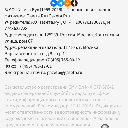
© АО «Газета.Ру» (1999-2026) – Главные новости дня
Название:
Газета.Ru
(Gazeta.Ru)
Учредитель:
АО «Газета.Ру»
, ОГРН 1067761730376, ИНН
7743625728
Адрес учредителя: 125239, Россия, Москва, Коптевская
улица, дом 67
Адрес редакции и издателя:
117105
, г.
Москва
,
Варшавское шоссе, д.9, стр.1
Телефон редакции:
+7 (495) 785-00-12
Факс:
+7 (495) 785-17-01
Электронная почта:
gazeta@gazeta.ru
Свидетельство о регистрации СМИ Эл № ФС77-67642
выдано федеральной службой по надзору в сфере
связи, информационных технологий и массовых
коммуникаций (Роскомнадзор) 10.11.2016 г. Редакция не
несет ответственности за достоверность информации,
содержащейся в рекламных объявлениях. Редакция не
предоставляет справочной информации.