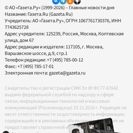
© АО «Газета.Ру» (1999-2026) – Главные новости дня
Название:
Газета.Ru
(Gazeta.Ru)
Учредитель:
АО «Газета.Ру»
, ОГРН 1067761730376, ИНН
7743625728
Адрес учредителя: 125239, Россия, Москва, Коптевская
улица, дом 67
Адрес редакции и издателя:
117105
, г.
Москва
,
Варшавское шоссе, д.9, стр.1
Телефон редакции:
+7 (495) 785-00-12
Факс:
+7 (495) 785-17-01
Электронная почта:
gazeta@gazeta.ru
Свидетельство о регистрации СМИ Эл № ФС77-67642
выдано федеральной службой по надзору в сфере
связи, информационных технологий и массовых
коммуникаций (Роскомнадзор) 10.11.2016 г. Редакция не
несет ответственности за достоверность информации,
содержащейся в рекламных объявлениях. Редакция не
предоставляет справочной информации.