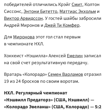
победителей отличились Крэйг
Смит
, Колтон
Сиссонс,
Энтони Битетто
,
Маттиас Экхольм
и
Виктор Арвидссон
. У гостей шайбы забросили
Андрей Миронов и
Джей Ти Комфер
.
Для
Миронова
этот гол стал первым
в чемпионате НХЛ.
Хоккеист «Нэшилла» Алексей
Емелин
записал
на свой счет результативную передачу.
Вратарь «Колорадо»
Семен Варламов
отразил
19 из 24 бросков по своим воротам.
НХЛ. Регулярный чемпионат
«Нэшвилл Предаторз» (США, Нэшвилл) —
«Колорадо Эвеланш» (США, Колорадо) — 5:2