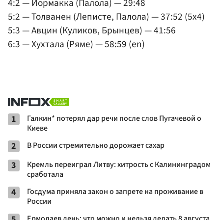
4:2 — Йормакка (Палола) — 29:48
5:2 — Толванен (Леписте, Палола) — 37:52 (5x4)
5:3 — Авцин (Куликов, Брынцев) — 41:56
6:3 — Хухтала (Ряме) — 58:59 (en)
1
Галкин* потерял дар речи после слов Пугачевой о
Киеве
2
В России стремительно дорожает сахар
3
Кремль переиграл Литву: хитрость с Калининградом
сработала
4
Госдума приняла закон о запрете на проживание в
России
5
Ермолаев день: что можно и нельзя делать 8 августа