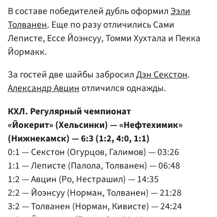
В составе победителей дубль оформил
Ээли
Толванен
. Еще по разу отличились Сами
Леписте, Ессе Йоэнсуу, Томми Хухтала и Пекка
Йормакк.
За гостей две шайбы забросил
Дэн Секстон
.
Александр Авцин
отличился однажды.
КХЛ. Регулярный чемпионат
«Йокерит» (Хельсинки) — «Нефтехимик»
(Нижнекамск) — 6:3 (1:2, 4:0, 1:1)
0:1 — Секстон (Огурцов, Галимов) — 03:26
1:1 — Леписте (Палола, Толванен) — 06:48
1:2 — Авцин (Ро, Нестрашил) — 14:35
2:2 — Йоэнсуу (Норман, Толванен) — 21:28
3:2 — Толванен (Норман, Кивисте) — 24:24