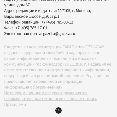
улица, дом 67
Адрес редакции и издателя:
117105
, г.
Москва
,
Варшавское шоссе, д.9, стр.1
Телефон редакции:
+7 (495) 785-00-12
Факс:
+7 (495) 785-17-01
Электронная почта:
gazeta@gazeta.ru
Свидетельство о регистрации СМИ Эл № ФС77-67642
выдано федеральной службой по надзору в сфере
связи, информационных технологий и массовых
коммуникаций (Роскомнадзор) 10.11.2016 г. Редакция не
несет ответственности за достоверность информации,
содержащейся в рекламных объявлениях. Редакция не
предоставляет справочной информации.
Информация об ограничениях
На информационном ресурсе применяются
рекомендательные технологии в соответствии с
Правилами
18+