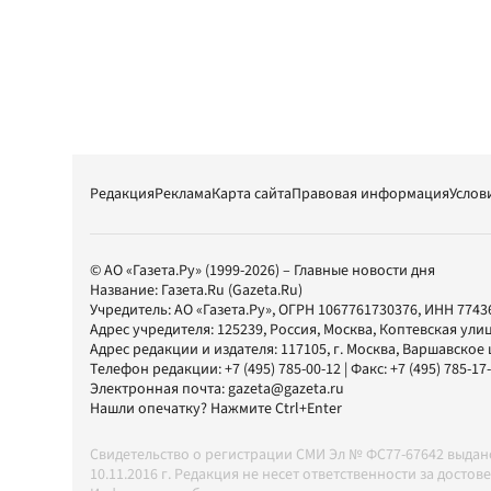
Редакция
Реклама
Карта сайта
Правовая информация
Услов
© АО «Газета.Ру» (1999-2026) – Главные новости дня
Название:
Газета.Ru
(Gazeta.Ru)
Учредитель:
АО «Газета.Ру»
, ОГРН 1067761730376, ИНН 7743
Адрес учредителя: 125239, Россия, Москва, Коптевская улиц
Адрес редакции и издателя:
117105
, г.
Москва
,
Варшавское шо
Телефон редакции:
+7 (495) 785-00-12
| Факс:
+7 (495) 785-17
Электронная почта:
gazeta@gazeta.ru
Нашли опечатку? Нажмите Ctrl+Enter
Свидетельство о регистрации СМИ Эл № ФС77-67642 выда
10.11.2016 г. Редакция не несет ответственности за дос