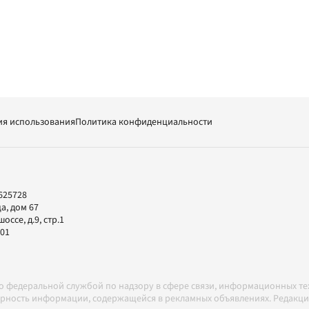
ия использования
Политика конфиденциальности
625728
а, дом 67
ссе, д.9, стр.1
-01
но федеральной службой по надзору в сфере связи, информационных т
товерность информации, содержащейся в рекламных объявлениях. Редак