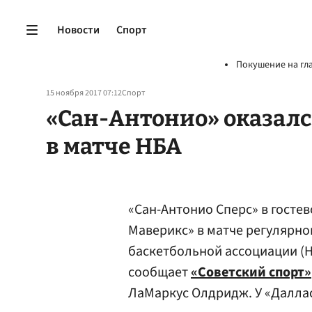
Новости
Спорт
Покушение на гл
15 ноября 2017 07:12
Спорт
«Сан-Антонио» оказалс
в матче НБА
«Сан-Антонио Сперс» в госте
Маверикс» в матче регулярн
баскетбольной ассоциации (НБ
сообщает
«Советский спорт»
ЛаМаркус Олдридж. У «Далла