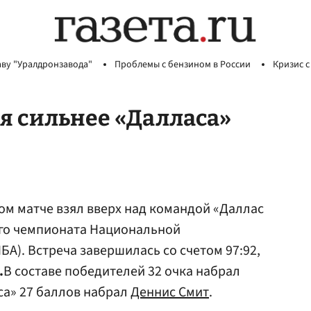
аву "Уралдронзавода"
Проблемы с бензином в России
Кризис с
я сильнее «Далласа»
вом матче взял вверх над командой «Даллас
ого чемпионата Национальной
А). Встреча завершилась со счетом 97:92,
.
В составе победителей 32 очка набрал
са» 27 баллов набрал
Деннис Смит
.