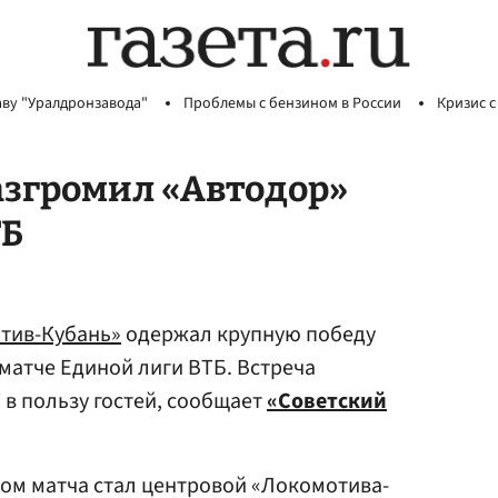
аву "Уралдронзавода"
Проблемы с бензином в России
Кризис с
азгромил «Автодор»
ТБ
тив-Кубань»
одержал крупную победу
матче Единой лиги ВТБ. Встреча
 в пользу гостей, сообщает
«Советский
ом матча стал центровой «Локомотива-