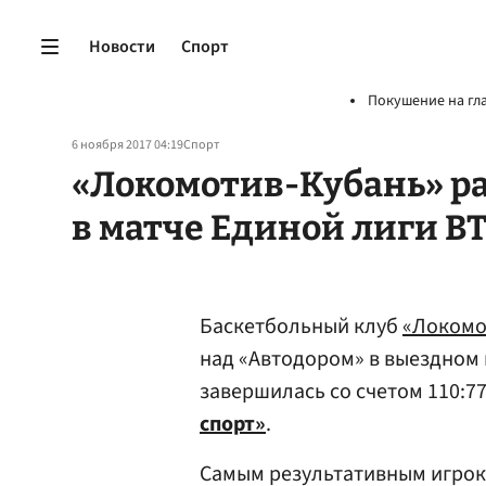
Новости
Спорт
Покушение на гл
6 ноября 2017 04:19
Спорт
«Локомотив-Кубань» р
в матче Единой лиги В
Баскетбольный клуб
«Локомо
над «Автодором» в выездном 
завершилась со счетом 110:77
спорт»
.
Самым результативным игрок