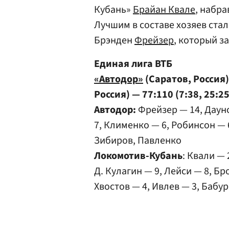
Кубань»
Брайан Квале
, набр
Лучшим в составе хозяев стал
Брэнден
Фрейзер
, который за
Единая лига ВТБ
«Автодор»
(Саратов, Россия
Россия) — 77:110 (7:38, 25:25
Автодор:
Фрейзер — 14, Даунс
7, Клименко — 6, Робинсон — 
Зибиров, Павленко
Локомотив-Кубань
: Квали — 
Д. Кулагин — 9, Лейси — 8, Б
Хвостов — 4, Ивлев — 3, Бабу