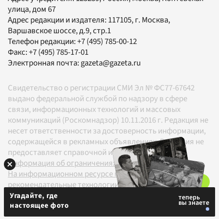
улица, дом 67
Адрес редакции и издателя:
117105
, г.
Москва
,
Варшавское шоссе, д.9, стр.1
Телефон редакции:
+7 (495) 785-00-12
Факс:
+7 (495) 785-17-01
Электронная почта:
gazeta@gazeta.ru
Свидетельство о регистрации СМИ Эл № ФС77-67642
выдано федеральной службой по надзору в сфере
связи, информационных технологий и массовых
коммуникаций (Роскомнадзор) 10.11.2016 г. Редакция не
несет ответственности за достоверность информации,
содержащейся в рекламных объявлениях. Редакция не
предоставляет справочной информации.
Информация об ограничениях
На информационном ресурсе применяются
рекомендательные технологии в соответствии с
Правилами
Угадайте, где
настоящее фото
18+