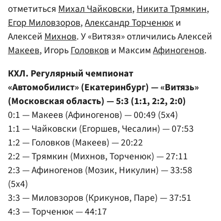
отметиться
Михал Чайковски
,
Никита Трямкин
,
Егор Миловзоров
,
Александр Торченюк
и
Алексей
Михнов
. У «Витязя» отличились Алексей
Макеев
, Игорь
Головков
и Максим
Афиногенов
.
КХЛ. Регулярный чемпионат
«Автомобилист» (Екатеринбург) — «Витязь»
(Московская область) — 5:3 (1:1, 2:2, 2:0)
0:1 — Макеев (Афиногенов) — 00:49 (5x4)
1:1 — Чайковски (Егоршев, Чесалин) — 07:53
1:2 — Головков (Макеев) — 20:22
2:2 — Трямкин (Михнов, Торченюк) — 27:11
2:3 — Афиногенов (Мозик, Никулин) — 33:58
(5x4)
3:3 — Миловзоров (Крикунов, Паре) — 37:51
4:3 — Торченюк — 44:17