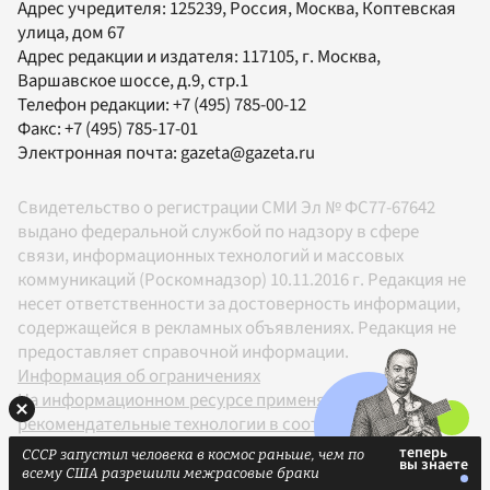
Адрес учредителя: 125239, Россия, Москва, Коптевская
улица, дом 67
Адрес редакции и издателя:
117105
, г.
Москва
,
Варшавское шоссе, д.9, стр.1
Телефон редакции:
+7 (495) 785-00-12
Факс:
+7 (495) 785-17-01
Электронная почта:
gazeta@gazeta.ru
Свидетельство о регистрации СМИ Эл № ФС77-67642
выдано федеральной службой по надзору в сфере
связи, информационных технологий и массовых
коммуникаций (Роскомнадзор) 10.11.2016 г. Редакция не
несет ответственности за достоверность информации,
содержащейся в рекламных объявлениях. Редакция не
предоставляет справочной информации.
Информация об ограничениях
На информационном ресурсе применяются
рекомендательные технологии в соответствии с
Правилами
СССР запустил человека в космос раньше, чем по
18+
всему США разрешили межрасовые браки