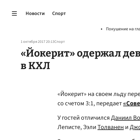
Новости
Спорт
Покушение на гл
1 октября 2017 20:13
Спорт
«Йокерит» одержал де
в КХЛ
«Йокерит» на своем льду пер
со счетом 3:1, передает
«Сове
У гостей отличился
Даниил В
Леписте, Ээли
Толванен
и
Дж