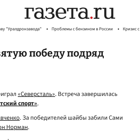
аву "Уралдронзавода"
Проблемы с бензином в России
Кризис с
вятую победу подряд
еиграл
«Северсталь»
. Встреча завершилась
тский спорт»
.
овченко
. За победителей шайбы забили Сами
он Норман
.