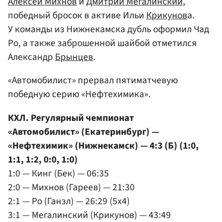
Алексей Михнов
и
Дмитрий Мегалинский
,
победный бросок в активе Ильи
Крикунов
а.
У команды из Нижнекамска дубль оформил Чад
Ро, а также заброшенной шайбой отметился
Александр
Брынцев
.
«Автомобилист» прервал пятиматчевую
победную серию «Нефтехимика».
КХЛ. Регулярный чемпионат
«Автомобилист» (Екатеринбург) —
«Нефтехимик» (Нижнекамск) — 4:3 (Б) (1:0,
1:1, 1:2, 0:0, 1:0)
1:0 — Кинг (Бек) — 06:35
2:0 — Михнов (Гареев) — 21:30
2:1 — Ро (Ганзл) — 26:29 (5x4)
3:1 — Мегалинский (Крикунов) — 43:49