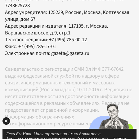
7743625728
Адрес учредителя: 125239, Россия, Москва, Коптевская
улица, дом 67
Адрес редакции и издателя:
117105
, г.
Москва
,
Варшавское шоссе, д.9, стр.1
Телефон редакции:
+7 (495) 785-00-12
Факс:
+7 (495) 785-17-01
Электронная почта:
gazeta@gazeta.ru
Свидетельство о регистрации СМИ Эл № ФС77-67642
выдано федеральной службой по надзору в сфере
связи, информационных технологий и массовых
коммуникаций (Роскомнадзор) 10.11.2016 г. Редакция не
несет ответственности за достоверность информации,
содержащейся в рекламных объявлениях. Редакция не
предоставляет справочной информации.
Информация об ограничениях
На информационном ресурсе применяются
рекомендательные технологии в соответствии с
Если бы Илон Маск тратил по 1 млн долларов в
Правилами