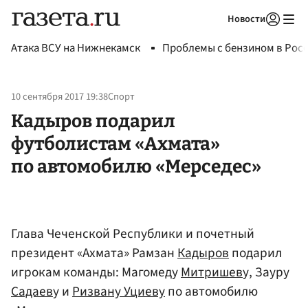
Новости
Авторизоваться
Атака ВСУ на Нижнекамск
Проблемы с бензином в Рос
10 сентября 2017 19:38
Спорт
Кадыров подарил
футболистам «Ахмата»
по автомобилю «Мерседес»
Глава Чеченской Республики и почетный
президент «Ахмата» Рамзан
Кадыров
подарил
игрокам команды: Магомеду
Митришев
у, Зауру
Садаев
у и
Ризвану Уциеву
по автомобилю