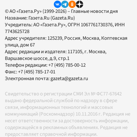
© АО «Газета.Ру» (1999-2026) – Главные новости дня
Название:
Газета.Ru
(Gazeta.Ru)
Учредитель:
АО «Газета.Ру»
, ОГРН 1067761730376, ИНН
7743625728
Адрес учредителя: 125239, Россия, Москва, Коптевская
улица, дом 67
Адрес редакции и издателя:
117105
, г.
Москва
,
Варшавское шоссе, д.9, стр.1
Телефон редакции:
+7 (495) 785-00-12
Факс:
+7 (495) 785-17-01
Электронная почта:
gazeta@gazeta.ru
Свидетельство о регистрации СМИ Эл № ФС77-67642
выдано федеральной службой по надзору в сфере
связи, информационных технологий и массовых
коммуникаций (Роскомнадзор) 10.11.2016 г. Редакция не
несет ответственности за достоверность информации,
содержащейся в рекламных объявлениях. Редакция не
предоставляет справочной информации.