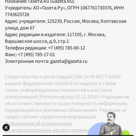
Название:
Газета.Ru
(Gazeta.Ru)
Учредитель:
АО «Газета.Ру»
, ОГРН 1067761730376, ИНН
7743625728
Адрес учредителя: 125239, Россия, Москва, Коптевская
улица, дом 67
Адрес редакции и издателя:
117105
, г.
Москва
,
Варшавское шоссе, д.9, стр.1
Телефон редакции:
+7 (495) 785-00-12
Факс:
+7 (495) 785-17-01
Электронная почта:
gazeta@gazeta.ru
Свидетельство о регистрации СМИ Эл № ФС77-67642
выдано федеральной службой по надзору в сфере
связи, информационных технологий и массовых
коммуникаций (Роскомнадзор) 10.11.2016 г. Редакция не
несет ответственности за достоверность информации,
содержащейся в рекламных объявлениях. Редакция не
предоставляет справочной информации.
Информация об ограничениях
На информационном ресурсе применяются