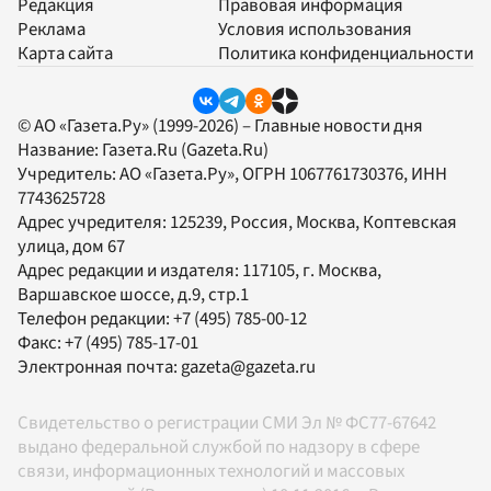
Редакция
Правовая информация
Реклама
Условия использования
Карта сайта
Политика конфиденциальности
© АО «Газета.Ру» (1999-2026) – Главные новости дня
Название:
Газета.Ru
(Gazeta.Ru)
Учредитель:
АО «Газета.Ру»
, ОГРН 1067761730376, ИНН
7743625728
Адрес учредителя: 125239, Россия, Москва, Коптевская
улица, дом 67
Адрес редакции и издателя:
117105
, г.
Москва
,
Варшавское шоссе, д.9, стр.1
Телефон редакции:
+7 (495) 785-00-12
Факс:
+7 (495) 785-17-01
Электронная почта:
gazeta@gazeta.ru
Свидетельство о регистрации СМИ Эл № ФС77-67642
выдано федеральной службой по надзору в сфере
связи, информационных технологий и массовых