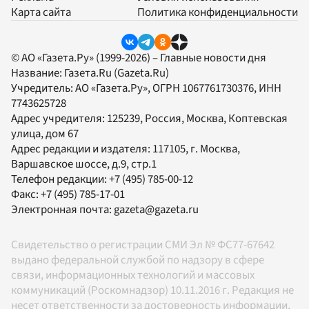
Карта сайта
Политика конфиденциальности
© АО «Газета.Ру» (1999-2026) – Главные новости дня
Название:
Газета.Ru
(Gazeta.Ru)
Учредитель:
АО «Газета.Ру»
, ОГРН 1067761730376, ИНН
7743625728
Адрес учредителя: 125239, Россия, Москва, Коптевская
улица, дом 67
Адрес редакции и издателя:
117105
, г.
Москва
,
Варшавское шоссе, д.9, стр.1
Телефон редакции:
+7 (495) 785-00-12
Факс:
+7 (495) 785-17-01
Электронная почта:
gazeta@gazeta.ru
Свидетельство о регистрации СМИ Эл № ФС77-67642
выдано федеральной службой по надзору в сфере
связи, информационных технологий и массовых
коммуникаций (Роскомнадзор) 10.11.2016 г. Редакция не
несет ответственности за достоверность информации,