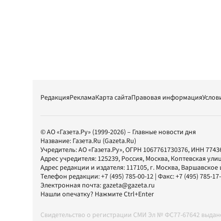
Редакция
Реклама
Карта сайта
Правовая информация
Услов
© АО «Газета.Ру» (1999-2026) – Главные новости дня
Название:
Газета.Ru
(Gazeta.Ru)
Учредитель:
АО «Газета.Ру»
, ОГРН 1067761730376, ИНН 7743
Адрес учредителя: 125239, Россия, Москва, Коптевская улиц
Адрес редакции и издателя:
117105
, г.
Москва
,
Варшавское шо
Телефон редакции:
+7 (495) 785-00-12
| Факс:
+7 (495) 785-17
Электронная почта:
gazeta@gazeta.ru
Нашли опечатку? Нажмите Ctrl+Enter
Свидетельство о регистрации СМИ Эл № ФС77-67642 выда