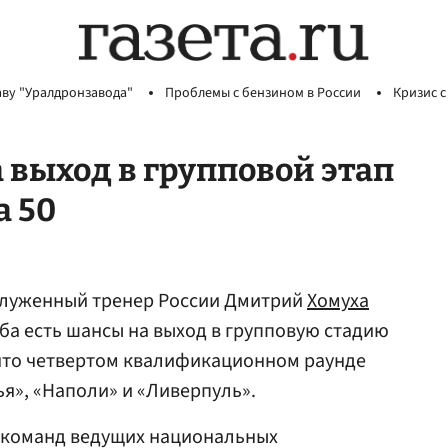
аву "Уралдронзавода"
Проблемы с бензином в России
Кризис с
 выход в групповой этап
а 50
служенный тренер России Дмитрий
Хомуха
уба есть шансы на выход в групповую стадию
что четвертом квалификационном раунде
ья», «Наполи» и «Ливерпуль».
-5 команд ведущих национальных