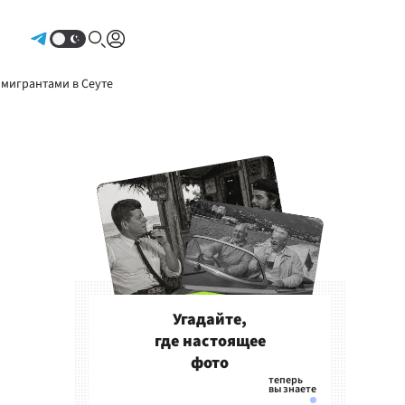
Авторизоваться
 мигрантами в Сеуте
Угадайте,
где настоящее
фото