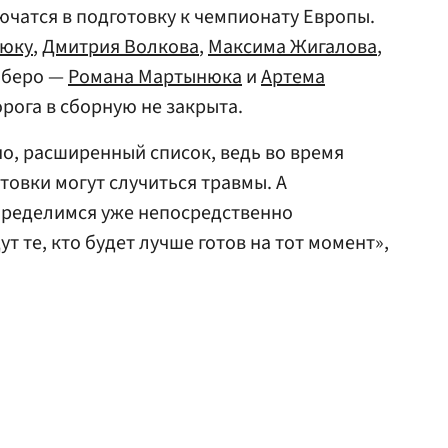
ючатся в подготовку к чемпионату Европы.
люку
,
Дмитрия Волкова
,
Максима Жигалова
,
либеро —
Романа Мартынюка
и
Артема
дорога в сборную не закрыта.
но, расширенный список, ведь во время
товки могут случиться травмы. А
пределимся уже непосредственно
т те, кто будет лучше готов на тот момент»,