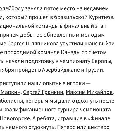
олейболу заняла пятое место на недавнем
и, который прошел в бразильской Куритибе.
национальной команды в финальный этап
, причем добытое обновленным молодым
ные Сергея Шляпникова упустили шанс выйти
не проходимой команде Канады со счетом
ты начали подготовку к чемпионату Европы,
ктября пройдет в Азербайджане и Грузии.
 приступили наши опытные игроки —
 Маркин
,
Сергей Гранкин
,
Максим Михайлов
,
йболисты, которым мы дали отдохнуть после
 и квалификационного турнира чемпионата
Новогорске. А ребята, игравшие в «Финале
ь немного отдохнуть. Пятеро или шестеро