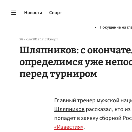
Новости
Спорт
Покушение на гл
26 июля 2017 17:51
Спорт
Шляпников: с окончат
определимся уже непо
перед турниром
Главный тренер мужской нац
Шляпников
рассказал, кто из
попадет в заявку сборной Рос
«Известия»
.