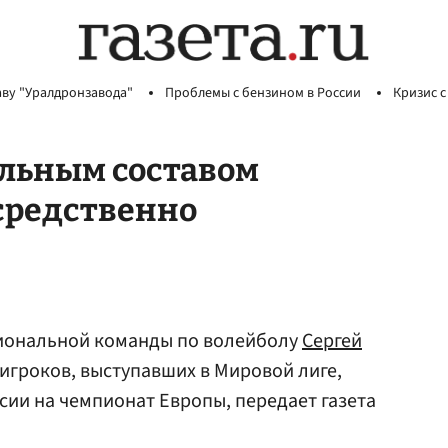
аву "Уралдронзавода"
Проблемы с бензином в России
Кризис с
ельным составом
средственно
иональной команды по волейболу
Сергей
 игроков, выступавших в Мировой лиге,
сии на чемпионат Европы, передает газета