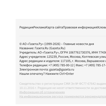
Редакция
Реклама
Карта сайта
Правовая информация
Услов
© АО «Газета.Ру» (1999-2026) – Главные новости дня
Название:
Газета.Ru
(Gazeta.Ru)
Учредитель:
АО «Газета.Ру»
, ОГРН 1067761730376, ИНН 7743
Адрес учредителя: 125239, Россия, Москва, Коптевская улиц
Адрес редакции и издателя:
117105
, г.
Москва
,
Варшавское шо
Телефон редакции:
+7 (495) 785-00-12
| Факс:
+7 (495) 785-17
Электронная почта:
gazeta@gazeta.ru
Нашли опечатку? Нажмите Ctrl+Enter
Свидетельство о регистрации СМИ Эл № ФС77-67642 выда
10.11.2016 г. Редакция не несет ответственности за дос
Информация об ограничениях
На информационном ресурсе применяются рекомендатель