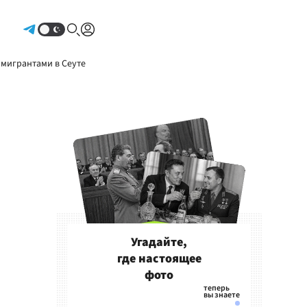
Авторизоваться
 мигрантами в Сеуте
Угадайте,
где настоящее
фото