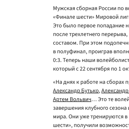
Мужская сборная России по в
«Финале шести» Мировой лиг
Это было первое попадание 
после трехлетнего перерыва
составом. При этом подопеч
в полуфинал, проиграв впол
0:3. Теперь наши волейболис
который с 22 сентября по 1 о
«На днях к работе на сборах
Александр Бутько
,
Александр
Артем Вольвич
… Это те воле
завершения клубного сезона
мира. Они уже тренируются в 
шести», получили возможност