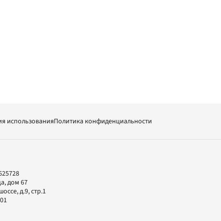
ия использования
Политика конфиденциальности
625728
а, дом 67
ссе, д.9, стр.1
-01