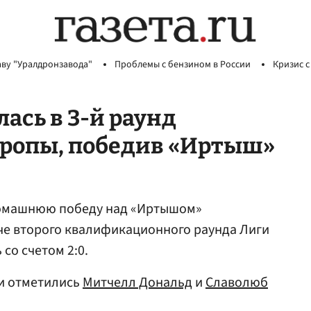
аву "Уралдронзавода"
Проблемы с бензином в России
Кризис с
ась в 3-й раунд
ропы, победив «Иртыш»
домашнюю победу над «Иртышом»
че второго квалификационного раунда Лиги
со счетом 2:0.
ми отметились
Митчелл Дональд
и
Славолюб