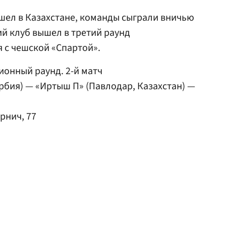
шел в Казахстане, команды сыграли вничью
ий клуб вышел в третий раунд
я с чешской «Спартой».
ионный раунд. 2-й матч
ербия) — «Иртыш П» (Павлодар, Казахстан) —
Срнич, 77