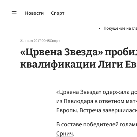
Новости
Спорт
Покушение на гл
21 июля 2017 00:45
Спорт
«Црвена Звезда» пробил
квалификации Лиги Ев
«Црвена Звезда» одержала 
из Павлодара в ответном мат
Европы. Встреча завершилась 
В составе победителей гола
Срнич
.