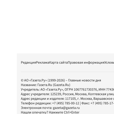
Редакция
Реклама
Карта сайта
Правовая информация
Услов
© АО «Газета.Ру» (1999-2026) – Главные новости дня
Название:
Газета.Ru
(Gazeta.Ru)
Учредитель:
АО «Газета.Ру»
, ОГРН 1067761730376, ИНН 7743
Адрес учредителя: 125239, Россия, Москва, Коптевская улиц
Адрес редакции и издателя:
117105
, г.
Москва
,
Варшавское шо
Телефон редакции:
+7 (495) 785-00-12
| Факс:
+7 (495) 785-17
Электронная почта:
gazeta@gazeta.ru
Нашли опечатку? Нажмите Ctrl+Enter