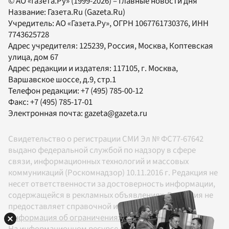
© АО «Газета.Ру» (1999-2026) – Главные новости дня
Название:
Газета.Ru
(Gazeta.Ru)
Учредитель:
АО «Газета.Ру»
, ОГРН 1067761730376, ИНН
7743625728
Адрес учредителя: 125239, Россия, Москва, Коптевская
улица, дом 67
Адрес редакции и издателя:
117105
, г.
Москва
,
Варшавское шоссе, д.9, стр.1
Телефон редакции:
+7 (495) 785-00-12
Факс:
+7 (495) 785-17-01
Электронная почта:
gazeta@gazeta.ru
Свидетельство о регистрации СМИ Эл № ФС77-67642
выдано федеральной службой по надзору в сфере
связи, информационных технологий и массовых
коммуникаций (Роскомнадзор) 10.11.2016 г. Редакция не
несет ответственности за достоверность информации,
содержащейся в рекламных объявлениях. Редакция не
предоставляет справочной информации.
Информация об ограничениях