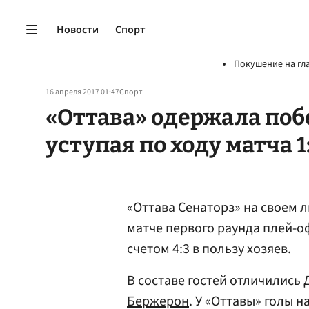
Новости
Спорт
Покушение на гл
16 апреля 2017 01:47
Спорт
«Оттава» одержала поб
уступая по ходу матча 1
«Оттава Сенаторз» на своем 
матче первого раунда плей-о
счетом 4:3 в пользу хозяев.
В составе гостей отличились
Бержерон
. У «Оттавы» голы 