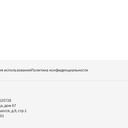
ия использования
Политика конфиденциальности
625728
а, дом 67
ссе, д.9, стр.1
-01