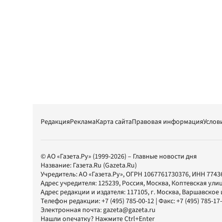
Редакция
Реклама
Карта сайта
Правовая информация
Услов
© АО «Газета.Ру» (1999-2026) – Главные новости дня
Название:
Газета.Ru
(Gazeta.Ru)
Учредитель:
АО «Газета.Ру»
, ОГРН 1067761730376, ИНН 7743
Адрес учредителя: 125239, Россия, Москва, Коптевская улиц
Адрес редакции и издателя:
117105
, г.
Москва
,
Варшавское шо
Телефон редакции:
+7 (495) 785-00-12
| Факс:
+7 (495) 785-17
Электронная почта:
gazeta@gazeta.ru
Нашли опечатку? Нажмите Ctrl+Enter