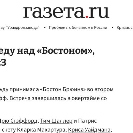
аву "Уралдронзавода"
Проблемы с бензином в России
Кризис с
еду над «Бостоном»,
:3
льду принимала «Бостон Брюинз» во втором
фф. Встреча завершилась в овертайме со
Дрю Стэффорд
,
Тим Шаллер
и Патрис
на счету Кларка Макартура,
Криса Уайдмана
,