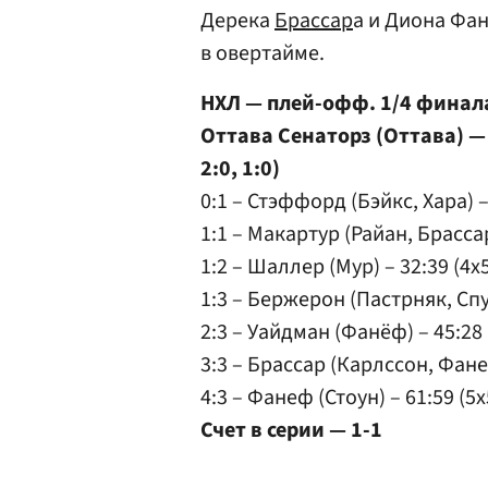
Дерека
Брассар
а и Диона Фа
в овертайме.
НХЛ — плей-офф. 1/4 финала
Оттава Сенаторз (Оттава) — 
2:0, 1:0)
0:1 – Стэффорд (Бэйкс, Хара) – 
1:1 – Макартур (Райан, Брассар)
1:2 – Шаллер (Мур) – 32:39 (4x5
1:3 – Бержерон (Пастрняк, Спун
2:3 – Уайдман (Фанёф) – 45:28 
3:3 – Брассар (Карлссон, Фанеф
4:3 – Фанеф (Стоун) – 61:59 (5x
Счет в серии — 1-1