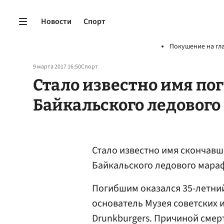
Новости
Спорт
Покушение на гл
9 марта 2017 16:50
Спорт
Стало известно имя по
Байкальского ледового
Стало известно имя скончавше
Байкальского ледового мараф
Погибшим оказался 35-летни
основатель Музея советских 
Drunkburgers. Причиной смерт