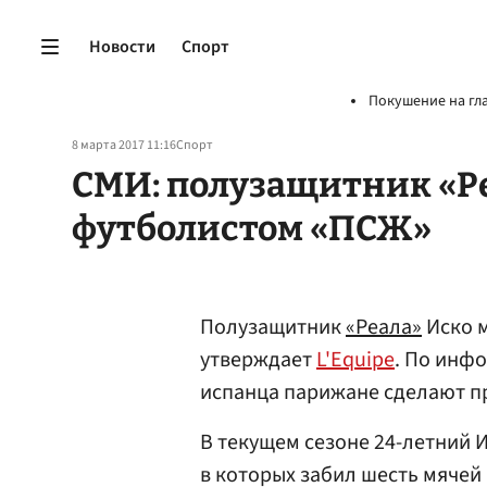
Новости
Спорт
Покушение на гл
8 марта 2017 11:16
Спорт
СМИ: полузащитник «Ре
футболистом «ПСЖ»
Полузащитник
«Реала»
Иско м
утверждает
L'Equipe
. По инф
испанца парижане сделают п
В текущем сезоне 24-летний И
в которых забил шесть мячей