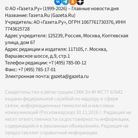
© АО «Газета.Ру» (1999-2026) – Главные новости дня
Название:
Газета.Ru
(Gazeta.Ru)
Учредитель:
АО «Газета.Ру»
, ОГРН 1067761730376, ИНН
7743625728
Адрес учредителя: 125239, Россия, Москва, Коптевская
улица, дом 67
Адрес редакции и издателя:
117105
, г.
Москва
,
Варшавское шоссе, д.9, стр.1
Телефон редакции:
+7 (495) 785-00-12
Факс:
+7 (495) 785-17-01
Электронная почта:
gazeta@gazeta.ru
Свидетельство о регистрации СМИ Эл № ФС77-67642
выдано федеральной службой по надзору в сфере
связи, информационных технологий и массовых
коммуникаций (Роскомнадзор) 10.11.2016 г. Редакция не
несет ответственности за достоверность информации,
содержащейся в рекламных объявлениях. Редакция не
предоставляет справочной информации.