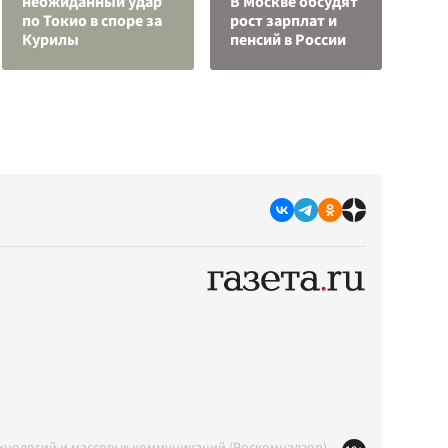
неожиданный удар
В Москве обсудят
ж
по Токио в споре за
рост зарплат и
Э
Курилы
пенсий в России
п
ехнологий и массовых коммуникаций (Роскомнадзор)