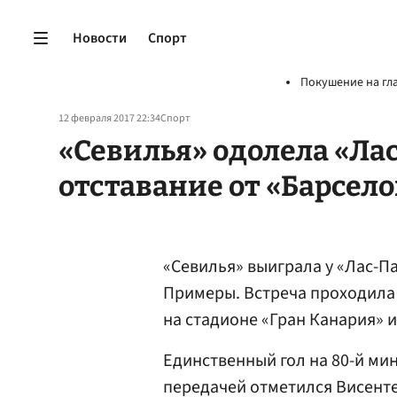
Новости
Спорт
Покушение на гл
12 февраля 2017 22:34
Спорт
«Севилья» одолела «Ла
отставание от «Барсел
«Севилья» выиграла у «Лас-Па
Примеры. Встреча проходила
на стадионе «Гран Канария» и
Единственный гол на 80-й ми
передачей отметился Висент