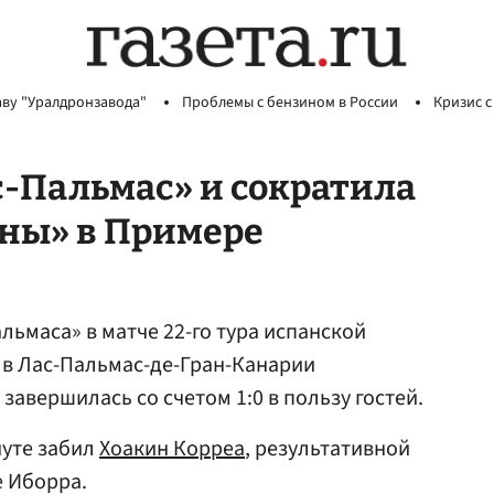
аву "Уралдронзавода"
Проблемы с бензином в России
Кризис с
с-Пальмас» и сократила
оны» в Примере
льмаса» в матче 22-го тура испанской
 в Лас-Пальмас-де-Гран-Канарии
 завершилась со счетом 1:0 в пользу гостей.
нуте забил
Хоакин Корреа
, результативной
е Иборра.