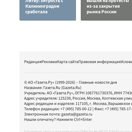
Литву: хитрость с
вышли на протесты
Калининградом
из-за закрытия
сработала
рынка России
Редакция
Реклама
Карта сайта
Правовая информация
Услов
© АО «Газета.Ру» (1999-2026) – Главные новости дня
Название:
Газета.Ru
(Gazeta.Ru)
Учредитель:
АО «Газета.Ру»
, ОГРН 1067761730376, ИНН 7743
Адрес учредителя: 125239, Россия, Москва, Коптевская улиц
Адрес редакции и издателя:
117105
, г.
Москва
,
Варшавское шо
Телефон редакции:
+7 (495) 785-00-12
| Факс:
+7 (495) 785-17
Электронная почта:
gazeta@gazeta.ru
Нашли опечатку? Нажмите Ctrl+Enter
Свидетельство о регистрации СМИ Эл № ФС77-67642 выда