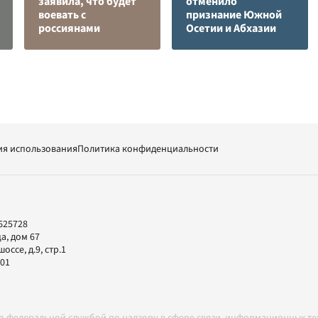
заявила, что будет
отменило
воевать с
признание Южной
россиянами
Осетии и Абхазии
ия использования
Политика конфиденциальности
625728
а, дом 67
ссе, д.9, стр.1
-01
но федеральной службой по надзору в сфере связи, информационных т