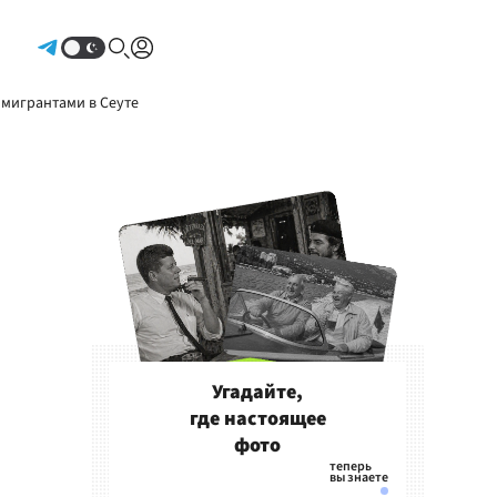
Авторизоваться
 мигрантами в Сеуте
Угадайте,
где настоящее
фото