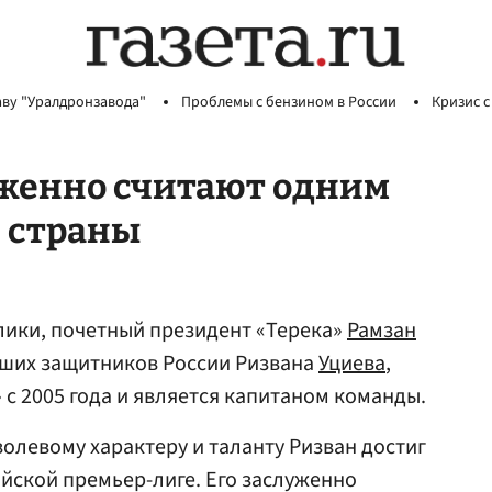
аву "Уралдронзавода"
Проблемы с бензином в России
Кризис с
уженно считают одним
 страны
лики, почетный президент «Терека»
Рамзан
чших защитников России Ризвана
Уциева
,
 с 2005 года и является капитаном команды.
волевому характеру и таланту Ризван достиг
ийской премьер-лиге. Его заслуженно