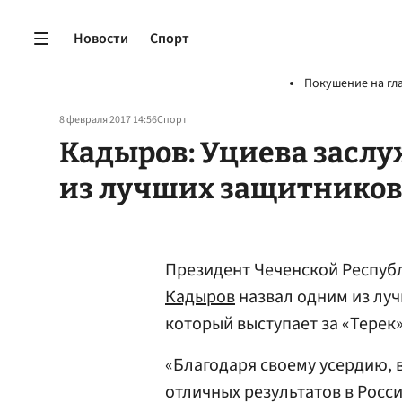
Новости
Спорт
Покушение на гл
8 февраля 2017 14:56
Спорт
Кадыров: Уциева засл
из лучших защитников
Президент Чеченской Респуб
Кадыров
назвал одним из лу
который выступает за «Терек»
«Благодаря своему усердию, 
отличных результатов в Росс