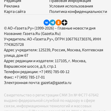
Редакция
Правовая информация
Реклама
Условия использования
Карта сайта
Политика конфиденциальности
© АО «Газета.Ру» (1999-2026) – Главные новости дня
Название:
Газета.Ru
(Gazeta.Ru)
Учредитель:
АО «Газета.Ру»
, ОГРН 1067761730376, ИНН
7743625728
Адрес учредителя: 125239, Россия, Москва, Коптевская
улица, дом 67
Адрес редакции и издателя:
117105
, г.
Москва
,
Варшавское шоссе, д.9, стр.1
Телефон редакции:
+7 (495) 785-00-12
Факс:
+7 (495) 785-17-01
Электронная почта:
gazeta@gazeta.ru
Свидетельство о регистрации СМИ Эл № ФС77-67642
выдано федеральной службой по надзору в сфере
связи, информационных технологий и массовых