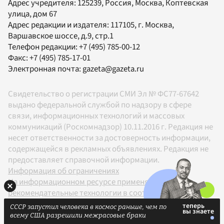
Адрес учредителя: 125239, Россия, Москва, Коптевская
улица, дом 67
Адрес редакции и издателя:
117105
, г.
Москва
,
Варшавское шоссе, д.9, стр.1
Телефон редакции:
+7 (495) 785-00-12
Факс:
+7 (495) 785-17-01
Электронная почта:
gazeta@gazeta.ru
Свидетельство о регистрации СМИ Эл № ФС77-67642
выдано федеральной службой по надзору в сфере
связи, информационных технологий и массовых
коммуникаций (Роскомнадзор) 10.11.2016 г. Редакция не
несет ответственности за достоверность информации,
содержащейся в рекламных объявлениях. Редакция не
предоставляет справочной информации.
Информация об ограничениях
На информационном ресурсе применяются
рекомендательные технологии в соответствии с
Правилами
СССР запустил человека в космос раньше, чем по
18+
всему США разрешили межрасовые браки