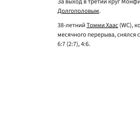
За выход в третий круг Монф
Долгополовым
.
38-летний
Томми Хаас
(WC), к
месячного перерыва, снялся 
6:7 (2:7), 4:6.