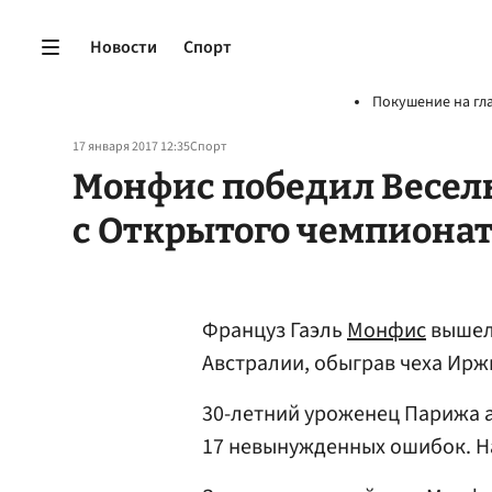
Новости
Спорт
Покушение на гл
17 января 2017 12:35
Спорт
Монфис победил Веселы
с Открытого чемпионат
Француз Гаэль
Монфис
вышел 
Австралии, обыграв чеха Ир
30-летний уроженец Парижа а
17 невынужденных ошибок. На