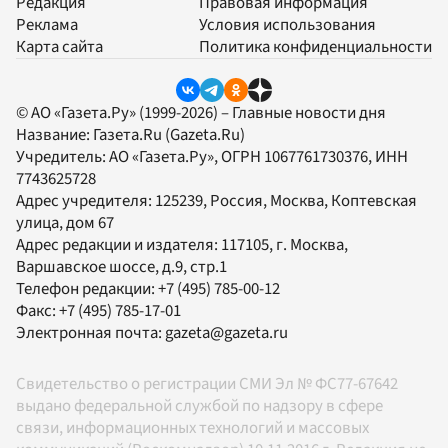
Редакция
Правовая информация
Реклама
Условия использования
Карта сайта
Политика конфиденциальности
© АО «Газета.Ру» (1999-2026) – Главные новости дня
Название:
Газета.Ru
(Gazeta.Ru)
Учредитель:
АО «Газета.Ру»
, ОГРН 1067761730376, ИНН
7743625728
Адрес учредителя: 125239, Россия, Москва, Коптевская
улица, дом 67
Адрес редакции и издателя:
117105
, г.
Москва
,
Варшавское шоссе, д.9, стр.1
Телефон редакции:
+7 (495) 785-00-12
Факс:
+7 (495) 785-17-01
Электронная почта:
gazeta@gazeta.ru
Свидетельство о регистрации СМИ Эл № ФС77-67642
выдано федеральной службой по надзору в сфере
связи, информационных технологий и массовых