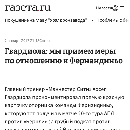
Новости
Авторизоваться
Покушение на главу "Уралдронзавода"
Проблемы с бен
2 января 2017 21:15
Спорт
Гвардиола: мы примем меры
по отношению к Фернандиньо
Главный тренер «Манчестер Сити» Хосеп
Гвардиола прокомментировал прямую красную
карточку опорника команды Фернандиньо,
которую тот получил в матче 20-го тура АПЛ
против «Бернли» за грубый подкат против
полузащитника гостей
Йоханна Гудмундссона
.