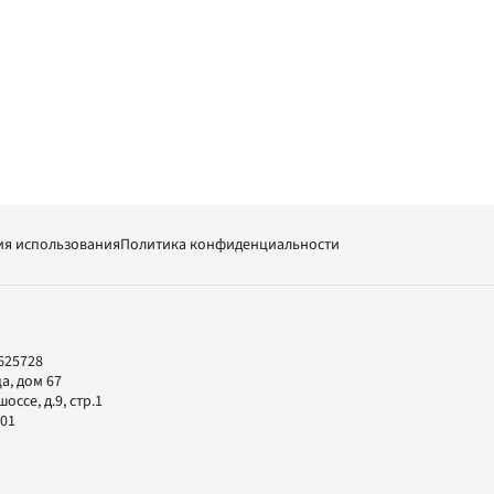
ия использования
Политика конфиденциальности
625728
а, дом 67
ссе, д.9, стр.1
-01