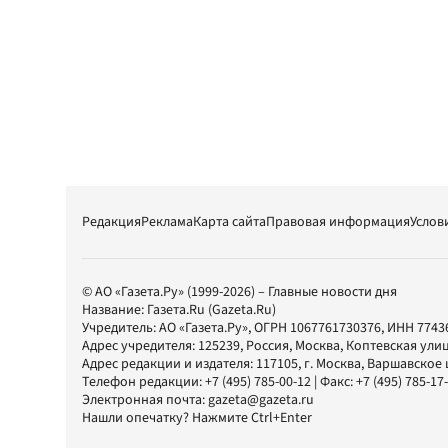
Редакция
Реклама
Карта сайта
Правовая информация
Услов
© АО «Газета.Ру» (1999-2026) – Главные новости дня
Название:
Газета.Ru
(Gazeta.Ru)
Учредитель:
АО «Газета.Ру»
, ОГРН 1067761730376, ИНН 7743
Адрес учредителя: 125239, Россия, Москва, Коптевская улиц
Адрес редакции и издателя:
117105
, г.
Москва
,
Варшавское шо
Телефон редакции:
+7 (495) 785-00-12
| Факс:
+7 (495) 785-17
Электронная почта:
gazeta@gazeta.ru
Нашли опечатку? Нажмите Ctrl+Enter