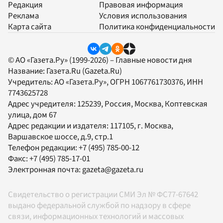
Редакция
Правовая информация
Реклама
Условия использования
Карта сайта
Политика конфиденциальности
© АО «Газета.Ру» (1999-2026) – Главные новости дня
Название:
Газета.Ru
(Gazeta.Ru)
Учредитель:
АО «Газета.Ру»
, ОГРН 1067761730376, ИНН
7743625728
Адрес учредителя: 125239, Россия, Москва, Коптевская
улица, дом 67
Адрес редакции и издателя:
117105
, г.
Москва
,
Варшавское шоссе, д.9, стр.1
Телефон редакции:
+7 (495) 785-00-12
Факс:
+7 (495) 785-17-01
Электронная почта:
gazeta@gazeta.ru
Свидетельство о регистрации СМИ Эл № ФС77-67642
выдано федеральной службой по надзору в сфере
связи, информационных технологий и массовых