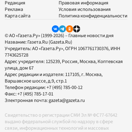
Редакция
Правовая информация
Реклама
Условия использования
Карта сайта
Политика конфиденциальности
© АО «Газета.Ру» (1999-2026) – Главные новости дня
Название:
Газета.Ru
(Gazeta.Ru)
Учредитель:
АО «Газета.Ру»
, ОГРН 1067761730376, ИНН
7743625728
Адрес учредителя: 125239, Россия, Москва, Коптевская
улица, дом 67
Адрес редакции и издателя:
117105
, г.
Москва
,
Варшавское шоссе, д.9, стр.1
Телефон редакции:
+7 (495) 785-00-12
Факс:
+7 (495) 785-17-01
Электронная почта:
gazeta@gazeta.ru
Свидетельство о регистрации СМИ Эл № ФС77-67642
выдано федеральной службой по надзору в сфере
связи, информационных технологий и массовых