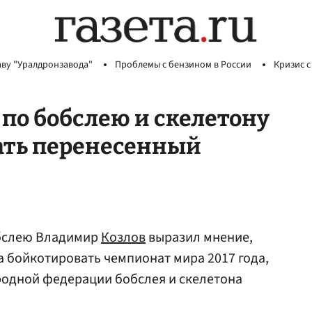
аву "Уралдронзавода"
Проблемы с бензином в России
Кризис с
 по бобслею и скелетону
ать перенесенный
бслею Владимир
Козлов
выразил мнение,
а бойкотировать чемпионат мира 2017 года,
одной федерации бобслея и скелетона