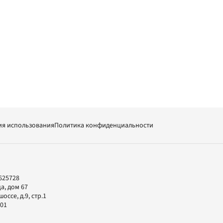
ия использования
Политика конфиденциальности
625728
а, дом 67
ссе, д.9, стр.1
-01